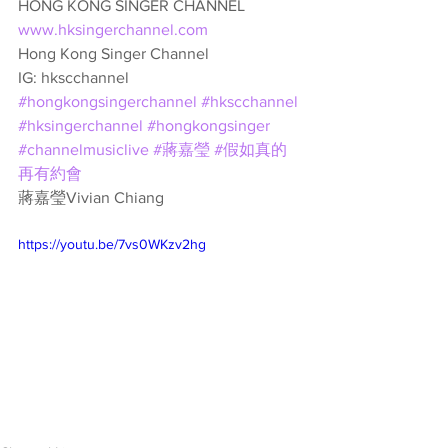
HONG KONG SINGER CHANNEL
www.hksingerchannel.com
Hong Kong Singer Channel
IG: hkscchannel
#hongkongsingerchannel
#hkscchannel
#hksingerchannel
#hongkongsinger
#channelmusiclive
#蔣嘉瑩
#假如真的
再有約會
蔣嘉瑩Vivian Chiang
https://youtu.be/7vs0WKzv2hg