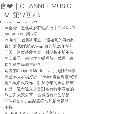
會❤️｜CHANNEL MUSIC
LIVE第17回⭐️⭐️
Updated:
Dec 29, 2020
蔣嘉瑩｜這晚終於有個約會｜CHANNEL 
MUSIC LIVE第17回
20年前一首經典歌曲《假如真的再有約
會》讓我們認識Vivian蔣嘉瑩20年後的
今天，這位熱愛音樂、對夢想不離不棄
的女歌手，如何在音樂裡茁壯成長、迎
接生命中每個挑戰？
這晚的Channel Music Live，我們請來蔣
嘉瑩為大家唱好歌！Vivian將會現場演繹
她的成名代表作，以及今年的全新廣東
作品，還會選來多首對她有特別意義的
歌曲與大家分享！當然還有問答環節，
即時送出Vivian親筆簽名的精美禮品
主持:
Andy (FB: Andy Wong 黃文漢 / IG: 