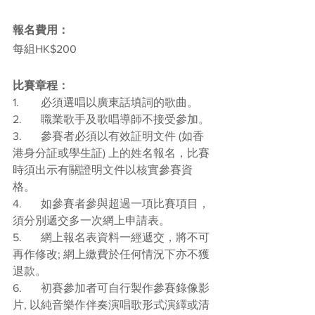
報名費用：
每組HK$200
比賽章程：
1.	必須選唱以廣東話填詞的歌曲。
2.	職業歌手及歌唱導師不接受參加。
3.	參賽者必須以有效証明文件 (如香
港身分証或學生証) 上的姓名報名，比賽
時須出示有關證明文件以核實參賽資
格。
4.	如參賽者參與超過一項比賽項目，
須分別遞交多一次網上申請表。
5.	網上報名表資料一經遞交，將不可
再作修改; 網上繳費於任何情況下亦不獲
退款。
6.	初賽參加者可自行製作參賽錄像影
片, 以純音樂作伴奏演唱歌形式演繹或清