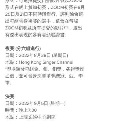
形式：可選擇提交自拍影片或以ZOOM
形式在網上參加初賽，ZOOM初賽在8月
20日及21日不同時段舉行。評判除會選
出每組晉身複賽的選手，還會在每場
ZOOM初賽及所有提交的影片中，選出
有傑出表現的參賽者頒發證書。
複賽 (分六組進行)
日期：2022年8月28日 (星期日)
地點：Hong Kong Singer Channel
*即場頒發每組金、銀、銅獎，各得獎座
乙個，並可晉身決賽爭奪總冠、亞、季
軍。
決賽 
日期：2022年9月5日 (星期一)
時間：晚上7:30
地點：上環文娛中心劇院 