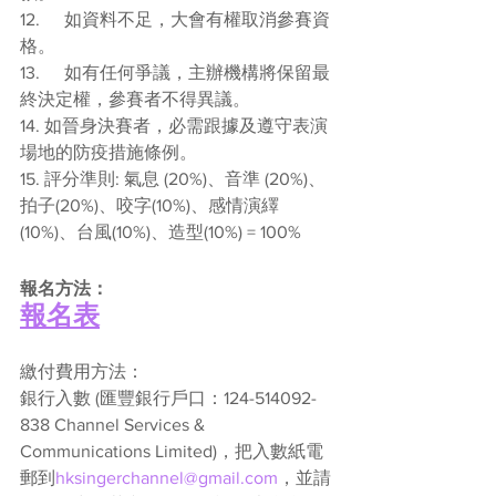
12.	如資料不足，大會有權取消參賽資
格。
13.	如有任何爭議，主辦機構將保留最
終決定權，參賽者不得異議。
14. 如晉身決賽者，必需跟據及遵守表演
場地的防疫措施條例。
15. 評分準則: 氣息 (20%)、音準 (20%)、
拍子(20%)、咬字(10%)、感情演繹
(10%)、台風(10%)、造型(10%) = 100%
報名方法：
報名表
繳付費用方法：
銀行入數 (匯豐銀行戶口：124-514092-
838 Channel Services & 
Communications Limited)，把入數紙電
郵到
hksingerchannel@gmail.com
，並請