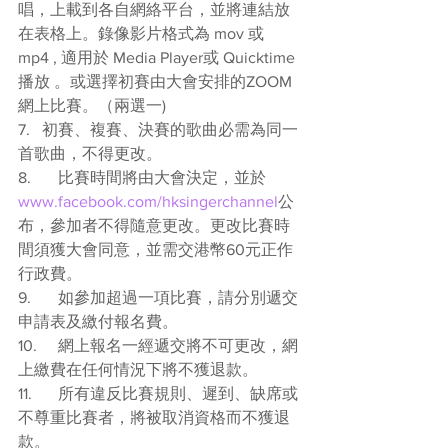
唱，上載到各自網絡平台，並將連結放
在表格上。錄像影片格式為 mov 或 
mp4 , 適用於 Media Player或 Quicktime 
播放 。或選擇初賽由大會安排的ZOOM
網上比賽。（兩選一)
7.   初賽、複賽、決賽的歌曲必需為同一
首歌曲，不得更改。
8.	比賽時間將由大會決定，並於
www.facebook.com/hksingerchannel
公
布，參加者不得隨意更改。更改比賽時
間須獲大會同意，並需交港幣60元正作
行政費。
9.	如參加超過一項比賽，請分別遞交
申請表及繳付報名費。
10.	網上報名一經遞交將不可更改，網
上繳費在任何情況下將不獲退款。
11.	所有違反比賽規則、遲到、缺席或
不尊重比賽者，將被取消資格而不獲退
款。