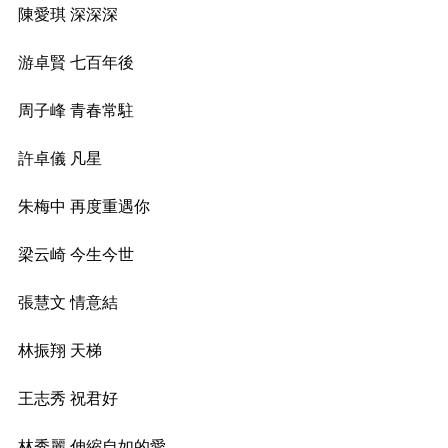
陳愛琪 深深深
游卓賢 七百年後
周子峰 青春常駐
許卓儀 凡星
朱梅中 再度重遇你
梁云崎 今生今世
張慧文 情意結
林振翔 天梯
王志秀 祝君好
林秀麗 伸縮自如的愛