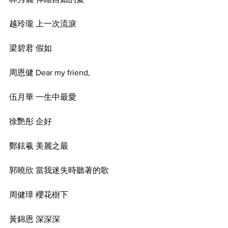
越玲瓏 上一次流淚
梁碧君 假如
周恩健 Dear my friend,
伍月華 一生中最愛
徐艷彤 企好
鄭鉉羲 美麗之最
郭曉欣 當我迷失時聽著的歌
周健璋 櫻花樹下
黃錦恩 深深深