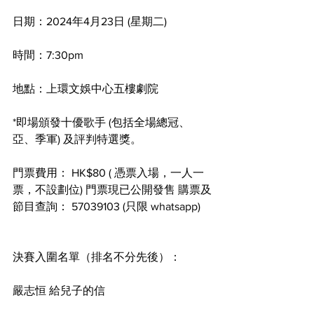
日期：2024年4月23日 (星期二)
時間：7:30pm
地點：上環文娛中心五樓劇院
*即場頒發十優歌手 (包括全場總冠、
亞、季軍) 及評判特選獎。
門票費用： HK$80 ( 憑票入場，一人一
票，不設劃位) 門票現已公開發售 購票及
節目查詢： 57039103 (只限 whatsapp)
決賽入圍名單（排名不分先後）：
嚴志恒 給兒子的信