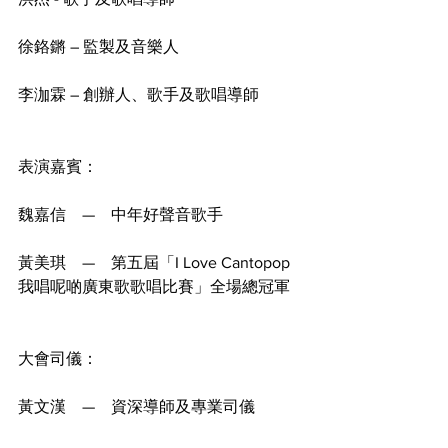
徐鉻鏘 – 監製及音樂人
李泇霖 – 創辦人、歌手及歌唱導師
表演嘉賓：
魏嘉信　—　中年好聲音歌手
黃美琪　—　第五屆「I Love Cantopop 
我唱呢啲廣東歌歌唱比賽」全場總冠軍
大會司儀：
黃文漢　—　資深導師及專業司儀