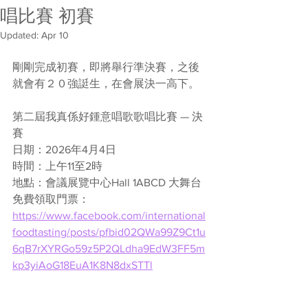
唱比賽 初賽
Updated:
Apr 10
剛剛完成初賽，即將舉行準決賽，之後
就會有２０強誔生，在會展決一高下。
第二屆我真係好鍾意唱歌歌唱比賽 — 決
賽
日期：2026年4月4日
時間：上午11至2時
地點：會議展覽中心Hall 1ABCD 大舞台
免費領取門票：
https://www.facebook.com/international
foodtasting/posts/pfbid02QWa99Z9Ct1u
6qB7rXYRGo59z5P2QLdha9EdW3FF5m
kp3yiAoG18EuA1K8N8dxSTTl