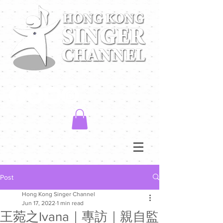
Post
Hong Kong Singer Channel
Jun 17, 2022
1 min read
王菀之Ivana｜專訪｜親自監