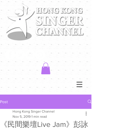
Post
Hong Kong Singer Channel
Nov 5, 2019
1 min read
《民間樂壇Live Jam》彭詠