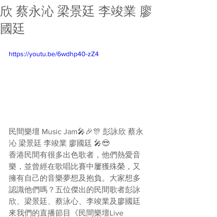
欣 蔡永沁 梁景廷 李竣業 廖
國廷
https://youtu.be/6wdhp40-zZ4
民間樂壇 Music Jam🎤🎉🎊 彭詠欣 蔡永
沁 梁景廷 李竣業 廖國廷 🎤😎  
香港民間有很多出色歌者，他們熱愛音
樂，並曾經在歌唱比賽中屢獲殊榮，又
擁有自己的音樂夢想及抱負。大家想多
認識他們嗎？五位傑出的民間歌者彭詠
欣、梁景廷、蔡泳心、李竣業及廖國廷
來我們的直播節目《民間樂壇Live 