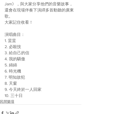
Jam》，與大家分享他們的音樂故事，
還會在現場伴奏下演繹多首動聽的廣東
歌。
大家記住收看！ 
演唱曲目：
1. 蜚蜚 
2. 必殺技 
3. 給自己的信
4. 我的驕傲 
5. 綿綿 
6. 時光機 
7. 明知故犯 
8. 天窗 
9. 今天終於一人回家 
10. 三十日
民間樂壇