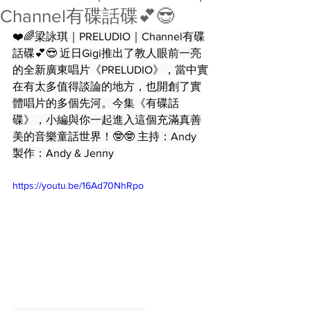
Channel有碟話碟💕😎
❤️🌈梁詠琪｜PRELUDIO｜Channel有碟
話碟💕😎 近日Gigi推出了教人眼前一亮
的全新廣東唱片《PRELUDIO》，當中實
在有太多值得談論的地方，也開創了實
體唱片的多個先河。今集《有碟話
碟》，小編與你一起進入這個充滿真善
美的音樂童話世界！🤓🤓 主持：Andy 
製作：Andy & Jenny 
https://youtu.be/16Ad70NhRpo