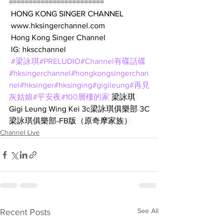
========================
 HONG KONG SINGER CHANNEL
 www.hksingerchannel.com
 Hong Kong Singer Channel
 IG: hkscchannel
#梁詠琪
#PRELUDIO
#Channel有碟話碟
#hksingerchannel
#hongkongsingerchan
nel
#hksinger
#hksinging
#gigileung
#再見
灰姑娘
#平安夜
#100層樓的家
 梁詠琪 
Gigi Leung Wing Kei 3c梁詠琪俱樂部 3C
梁詠琪俱樂部-FB版（原奇摩家族）
Channel Live
See All
Recent Posts