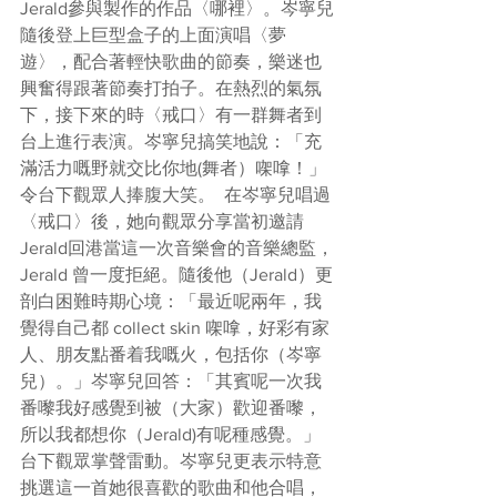
Jerald參與製作的作品〈哪裡〉。岑寧兒
隨後登上巨型盒子的上面演唱〈夢
遊〉，配合著輕快歌曲的節奏，樂迷也
興奮得跟著節奏打拍子。在熱烈的氣氛
下，接下來的時〈戒口〉有一群舞者到
台上進行表演。岑寧兒搞笑地說：「充
滿活力嘅野就交比你地(舞者）㗎嗱！」
令台下觀眾人捧腹大笑。  在岑寧兒唱過
〈戒口〉後，她向觀眾分享當初邀請
Jerald回港當這一次音樂會的音樂總監，
Jerald 曾一度拒絕。隨後他（Jerald）更
剖白困難時期心境：「最近呢兩年，我
覺得自己都 collect skin 㗎嗱，好彩有家
人、朋友點番着我嘅火，包括你（岑寧
兒）。」岑寧兒回答：「其賓呢一次我
番嚟我好感覺到被（大家）歡迎番嚟，
所以我都想你（Jerald)有呢種感覺。」
台下觀眾掌聲雷動。岑寧兒更表示特意
挑選這一首她很喜歡的歌曲和他合唱，