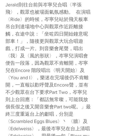
Jerald則往台前與岑寧兒合唱〈半張
飛〉，觀眾也被場面氣氛感動。  在演唱
〈Ride〉的時候，岑寧兒站於飛天板車
吊台到達場地中心與觀眾作近距離接
觸，在途中說：「坐咗四日開始鐘意呢
部車！」，隨後更與觀眾大玩合唱遊
戲，打成一片。到音樂會尾聲，唱出
〈我〉及〈風的形狀〉，岑寧兒演唱會
便告一段落，因為觀眾不肯離開，岑寧
兒在Encore 階段唱出〈明天開始〉及 
〈You and I〉，樂迷在完場後仍不肯離
開，一直報以歡呼聲及Encore聲，並有
不少觀眾在台下要求Part Two，岑寧兒
則上台回應：「都話無常㗎，可能我放
個長假之後又開音樂會Part two呢。」最
終三度重返台上的獻唱，分別是
〈Scrambled Eggs Blues〉丶 〈牆〉及 
〈Edelweiss〉，最後岑寧兒在台上清唱
〈Edelweiss〉，用最後一句「Bless my 