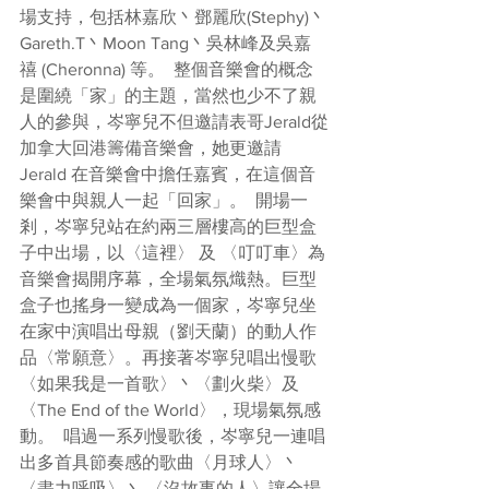
場支持，包括林嘉欣丶鄧麗欣(Stephy)丶
Gareth.T丶Moon Tang丶吳林峰及吳嘉
禧 (Cheronna) 等。  整個音樂會的概念
是圍繞「家」的主題，當然也少不了親
人的參與，岑寧兒不但邀請表哥Jerald從
加拿大回港籌備音樂會，她更邀請 
Jerald 在音樂會中擔任嘉賓，在這個音
樂會中與親人一起「回家」。  開場一
剎，岑寧兒站在約兩三層樓高的巨型盒
子中出場，以〈這裡〉 及 〈叮叮車〉為
音樂會揭開序幕，全場氣氛熾熱。巨型
盒子也搖身一變成為一個家，岑寧兒坐
在家中演唱出母親（劉天蘭）的動人作
品〈常願意〉。再接著岑寧兒唱出慢歌
〈如果我是一首歌〉丶〈劃火柴〉及
〈The End of the World〉，現場氣氛感
動。  唱過一系列慢歌後，岑寧兒一連唱
出多首具節奏感的歌曲〈月球人〉丶 
〈盡力呼吸〉丶 〈沒故事的人〉讓全場