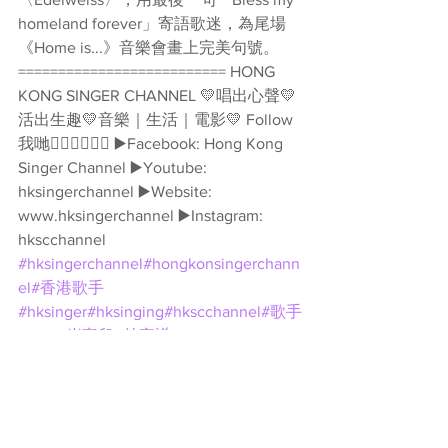
homeland forever」寄語歌迷，為尾場
《Home is...》音樂會畫上完美句號。 
========================== HONG 
KONG SINGER CHANNEL 💛唱出心聲💛
活出生趣💛音樂｜生活｜電影💛 Follow
我哋👇🏻👇🏻🥰🥰 ▶️Facebook: Hong Kong 
Singer Channel ▶️Youtube: 
hksingerchannel ▶️Website: 
www.hksingerchannel ▶️Instagram: 
hkscchannel 
#hksingerchannel
#hongkonsingerchann
el
#香港歌手
#hksinger
#hksinging
#hkscchannel
#歌手
#hkig
#岑寧兒
#林家謙
Channel 新聞