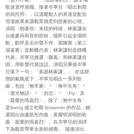
歌迷直呼過癮。接著岑寧兒〈唱出剎那
的烏托邦〉，以溫暖動人的表達並配合
現場效果來讓觀眾感受到想家的心情。
演唱〈抱著你〉末段的時候，林家謙在
台後參與和音的部份，隨即引起全場哄
動，歡呼及尖叫聲不停。當陳蕾（第三
場嘉賓）是動嘅代表；林家謙則是靜嘅
代表。岑寧兒挑選〈聽風〉和林家謙合
唱，用歌聲代替說話。演唱完畢後岑寧
兒落下一句：「多謝林家謙。」  在這靜
態的氣氛底下，岑寧兒唱出一系列歌
曲，包括〈無常家〉丶〈無中生有〉丶
〈迴光物語〉丶〈勿念〉丶 〈Fly〉及 
〈親愛的瑪嘉烈〉。除了〈無中生有〉
是Swing 成立初期 Snowman 的作品，她
還唱出由盧凱彤作曲，黃耀明原唱的歌
曲〈親愛的瑪嘉烈〉。在岑寧兒的演繹
下為觀眾帶來全新的感覺。  隨後演出