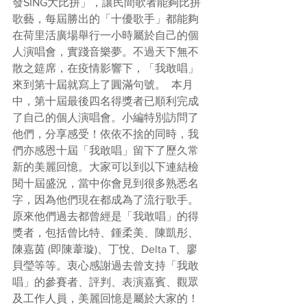
發SING大比拼」，讓民間歌者能夠比拼
歌藝，每屆勝出的「十優歌手」都能夠
在荷里活廣場舉行一小時屬於自己的個
人演唱會，實踐音樂夢。不過天下無不
散之筵席，在疫情影響下，「我敢唱」
來到第十屆就寫上了圓滿句號。  本月
中，第十屆最後四名得獎者已順利完成
了自己的個人演唱會。小編特別訪問了
他們，分享感受！依依不捨的同時，我
們亦感恩十屆「我敢唱」留下了歷久常
新的美麗回憶。大家可以到以下連結檢
閱十屆盛況，當中你會見到很多熟悉名
字，因為他們現在都成為了流行歌手。
原來他們過去都曾經是「我敢唱」的得
獎者，包括曾比特、鍾柔美、陳凱彤、
陳嘉茵 (即陳葦璇)、丁悅、Delta T、廖
貝瑩等等。衷心感謝過去曾支持「我敢
唱」的參賽者、評判、表演嘉賓、觀眾
及工作人員，美麗回憶是屬於大家的！