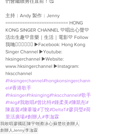
們會繼續勇往直前！🥰 
主持：Andy 製作：Jenny 
========================== HONG 
KONG SINGER CHANNEL 💛唱出心聲💛
活出生趣💛音樂｜生活｜電影💛 Follow
我哋👇🏻👇🏻🥰🥰 ▶️Facebook: Hong Kong 
Singer Channel ▶️Youtube: 
hksingerchannel ▶️Website: 
www.hksingerchannel ▶️Instagram: 
hkscchannel 
#hksingerchannel
#hongkonsingerchann
el
#香港歌手
#hksinger
#hksinging
#hkscchannel
#歌手
#hkig
#我敢唱
#曾比特
#鍾柔美
#陳凱彤
#
陳嘉茵
#陳葦璇
#丁悅
#DeltaT
#廖貝瑩
#荷
里活廣場
#創辦人
#李泇霖
我敢唱
廖國廷
陳宇翎
蔡泳心
蘇楚欣
創辦人
創辦人Jenny
李泇霖