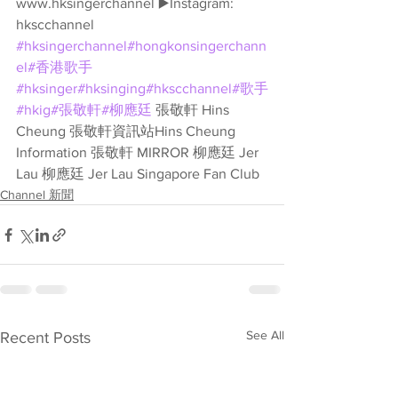
www.hksingerchannel ▶️Instagram: 
hkscchannel 
#hksingerchannel
#hongkonsingerchann
el
#香港歌手
#hksinger
#hksinging
#hkscchannel
#歌手
#hkig
#張敬軒
#柳應廷
 張敬軒 Hins 
Cheung 張敬軒資訊站Hins Cheung 
Information 張敬軒 MIRROR 柳應廷 Jer 
Lau 柳應廷 Jer Lau Singapore Fan Club
Channel 新聞
See All
Recent Posts