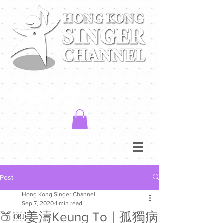
Post
Hong Kong Singer Channel
Sep 7, 2020
1 min read
🍑￼姜濤Keung To｜孤獨病