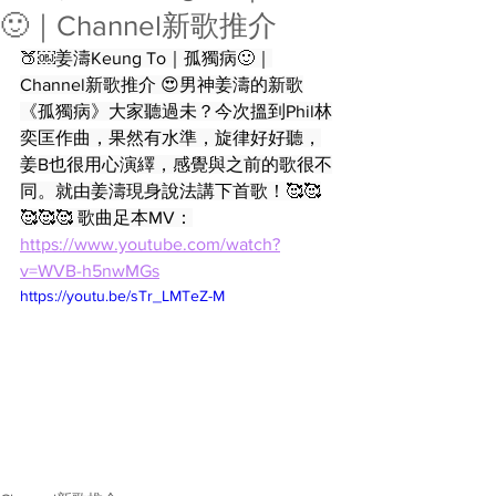
🙂｜Channel新歌推介
🍑￼姜濤Keung To｜孤獨病🙂｜
Channel新歌推介 😍男神姜濤的新歌
《孤獨病》大家聽過未？今次搵到Phil林
奕匡作曲，果然有水準，旋律好好聽，
姜B也很用心演繹，感覺與之前的歌很不
同。就由姜濤現身說法講下首歌！🥰🥰
🥰🥰🥰 歌曲足本MV：
https://www.youtube.com/watch?
v=WVB-h5nwMGs
https://youtu.be/sTr_LMTeZ-M