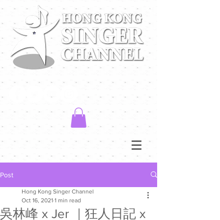
Post
Hong Kong Singer Channel
Oct 16, 2021
1 min read
吳林峰 x Jer ｜狂人日記 x