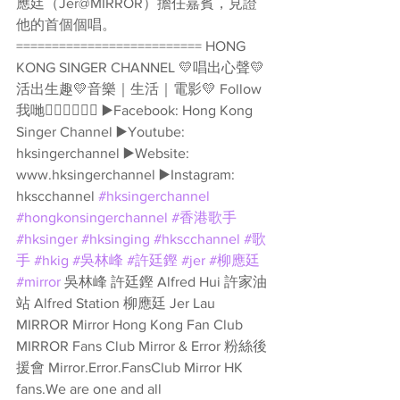
應廷（Jer@MIRROR）擔任嘉賓，見證
他的首個個唱。  
========================== HONG 
KONG SINGER CHANNEL 💛唱出心聲💛
活出生趣💛音樂｜生活｜電影💛 Follow
我哋👇🏻👇🏻🥰🥰 ▶️Facebook: Hong Kong 
Singer Channel ▶️Youtube: 
hksingerchannel ▶️Website: 
www.hksingerchannel ▶️Instagram: 
hkscchannel 
#hksingerchannel
#hongkonsingerchannel
#香港歌手
#hksinger
#hksinging
#hkscchannel
#歌
手
#hkig
#吳林峰
#許廷鏗
#jer
#柳應廷
#mirror
 吳林峰 許廷鏗 Alfred Hui 許家油
站 Alfred Station 柳應廷 Jer Lau 
MIRROR Mirror Hong Kong Fan Club 
MIRROR Fans Club Mirror & Error 粉絲後
援會 Mirror.Error.FansClub Mirror HK 
fans.We are one and all