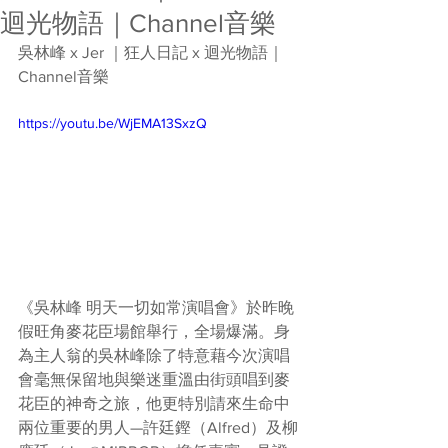
迴光物語｜Channel音樂
吳林峰 x Jer ｜狂人日記 x 迴光物語｜
Channel音樂  
https://youtu.be/WjEMA13SxzQ
《吳林峰 明天一切如常演唱會》於昨晚
假旺角麥花臣場館舉行，全場爆滿。身
為主人翁的吳林峰除了特意藉今次演唱
會毫無保留地與樂迷重溫由街頭唱到麥
花臣的神奇之旅，他更特別請來生命中
兩位重要的男人—許廷鏗（Alfred）及柳