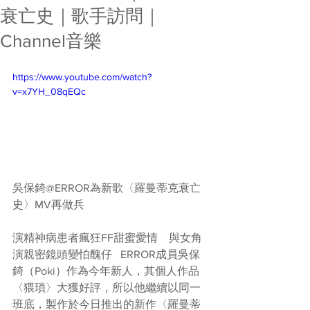
衰亡史｜歌手訪問｜
Channel音樂
https://www.youtube.com/watch?
v=x7YH_08qEQc
吳保錡@ERROR為新歌〈羅曼蒂克衰亡
史〉MV再做兵　 
演精神病患者瘋狂FF甜蜜愛情　與女角
演親密鏡頭變怕醜仔   ERROR成員吳保
錡（Poki）作為今年新人，其個人作品
〈猥瑣〉大獲好評，所以他繼續以同一
班底，製作於今日推出的新作〈羅曼蒂