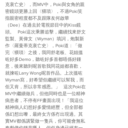
克衰亡史〉，而MV中，Poki與女角的親
密鏡頭更勝上回〈猥瑣〉，不過Poki笑
指親密程度都不及跟隊友何啟華
（Dee）在過去於電視節目中的Kiss鏡
頭。   Poki這次乘勝追擊，繼續找來舒文
監製、黃偉文（Wyman）填詞，炮製新
作〈羅曼蒂克衰亡史〉，Poki道：「做
完〈猥瑣〉之後，我同舒老板、花姐搵
咗好多Demo，聽咗好多首都唔係好鍾
意，後來聽到呢首歌我同花姐都喜歡，
就揀咗Larry Wong呢首作品。上次搵咗
Wyman寫，好希望佢繼續可以幫我，而
佢又肯，所以非常感恩。」   這次Poki在
MV中繼續做兵，但他同時也是一位精神
病患者，不停有FF畫面出現！「我這位
精神病人幻想好多愛情經歷，但全部都
係幻想出嚟，最終女方係冇出現過。其
實MV都係講緊做一隻兵，你可能會無私
奉獻俾你鍾意嘅人，但佢身邊已經有一