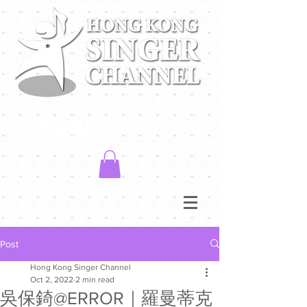
Post
Hong Kong Singer Channel
Oct 2, 2022
2 min read
吳保錡@ERROR｜羅曼蒂克