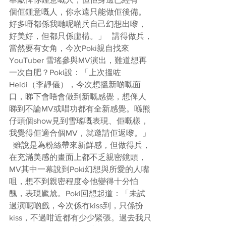
個佢鍾意嘅人，你永遠只能做佢後備。
好多嘢都係我哋呢啲兵自己幻想出嚟，
好美好，但都只係虛構。」   講得做兵，
當然要有女角，今次Poki親自找來
YouTuber 雪瑤參與MV演出，難道想再
一次自肥？Poki說：「上次搵咗
Heidi（李靜儀），今次想搵新啲嘅面
口，睇下會唔會做到新嘅感覺，想俾人
睇到不論MV或唱功都有全新感覺。喺熊
仔頭個show見到雪瑤嘅表現、佢嘅樣，
我覺得佢適合個MV，就邀請佢返嚟。」 
  雖說是為粉絲帶來新鮮感，但做得兵，
在充滿美感的畫面上都不乏親密鏡頭，
MV其中一幕說到Poki幻想與所愛的人嘴
咀，想不到親密程度令他變得十分怕
醜，表現尷尬。Poki回想起道：「未試
過演呢啲戲，今次係冇kiss到，只係扮
kiss，不過咁近都有少少緊張。過去我只