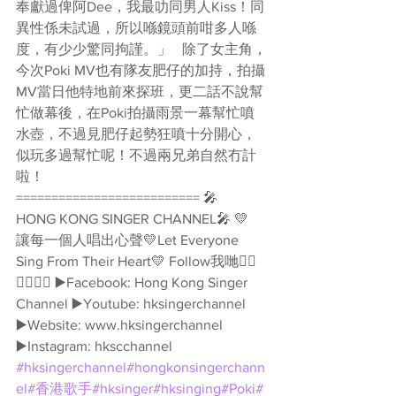
奉獻過俾阿Dee，我最叻同男人Kiss！同
異性係未試過，所以喺鏡頭前咁多人喺
度，有少少驚同拘謹。」   除了女主角，
今次Poki MV也有隊友肥仔的加持，拍攝
MV當日他特地前來探班，更二話不說幫
忙做幕後，在Poki拍攝雨景一幕幫忙噴
水壺，不過見肥仔起勢狂噴十分開心，
似玩多過幫忙呢！不過兩兄弟自然冇計
啦！  
========================== 🎤
HONG KONG SINGER CHANNEL🎤 💛
讓每一個人唱出心聲💛Let Everyone 
Sing From Their Heart💛 Follow我哋👇🏻
👇🏻🥰🥰 ▶️Facebook: Hong Kong Singer 
Channel ▶️Youtube: hksingerchannel 
▶️Website: www.hksingerchannel 
▶️Instagram: hkscchannel 
#hksingerchannel
#hongkonsingerchann
el
#香港歌手
#hksinger
#hksinging
#Poki
#