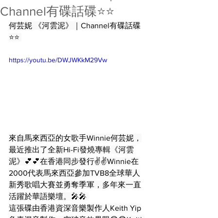
Channel有碟話碟⭐️⭐️
何芸妮 《河雲泥》｜Channel有碟話碟
⭐️⭐️ 
https://youtu.be/DWJWKkM29Vw
來自馬來西亞的女歌手Winnie何芸妮，
最近推出了全新Hi-Fi發燒專輯《河雲
泥》💕💕在香港同步發行✌️✌️Winnie在
2000代表馬來西亞參加TVB8全球華人
新秀歌唱大賽並勇奪季軍，多年來一直
活躍於華語樂壇。🎤🎤 
這張碟由香港資深音樂製作人Keith Yip