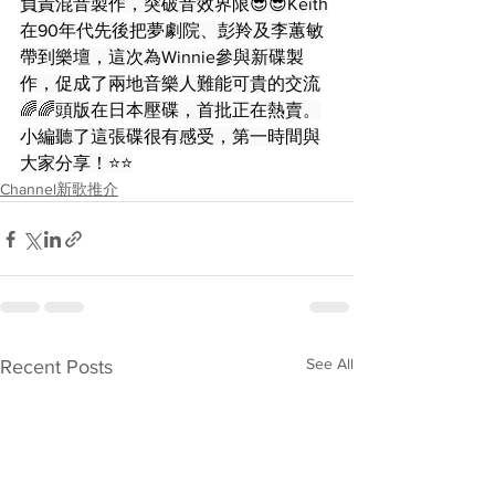
負責混音製作，突破音效界限😎😎Keith
在90年代先後把夢劇院、彭羚及李蕙敏
帶到樂壇，這次為Winnie參與新碟製
作，促成了兩地音樂人難能可貴的交流
🌈🌈頭版在日本壓碟，首批正在熱賣。
小編聽了這張碟很有感受，第一時間與
大家分享！⭐️⭐️
Channel新歌推介
See All
Recent Posts