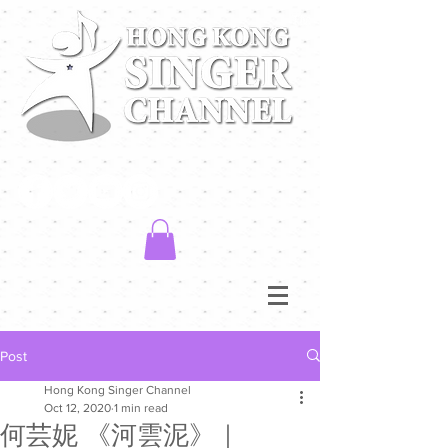
Post
Hong Kong Singer Channel
Oct 12, 2020
1 min read
何芸妮 《河雲泥》｜