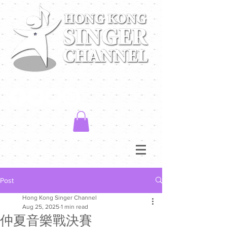
Post
Hong Kong Singer Channel
Aug 25, 2025
1 min read
仲夏音樂戰決賽