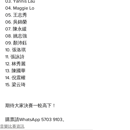
03. Yannis Lau
04. Maggie Lo
05. 王志秀
06. 吳錦榮
07. 陳永緩
08. 姚志強
09. 顏沛鈺
10. 張洛琪
11. 張詠詩
12. 林秀麗
13. 陳國華
14. 倪震權
15. 梁云琦
期待大家決賽一較高下！
購票請WhatsApp 5703 9103。
音樂比賽資訊