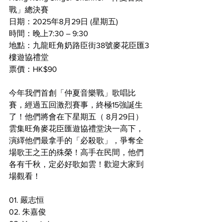
戰」總決賽
日期：2025年8月29日 (星期五)
時間：晚上7:30 – 9:30
地點：九龍旺角奶路臣街38號麥花臣匯3
樓遊協禮堂
票價：HK$90
今年我們首創「仲夏音樂戰」歌唱比
賽，經過五回激烈賽事，終極15強誕生
了！他們將會在下星期五（ 8月29日）
雲集旺角麥花臣匯遊協禮堂決一高下，
演繹他們最拿手的「必殺歌」，爭奪全
場歌王之王的殊榮！高手在民間，他們
各有千秋，定必好歌如雲！歡迎大家到
場觀看！
01. 嚴志恒
02. 朱嘉俊