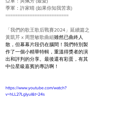
亞軍：吳佩芳 (最愛)
季軍：許家晴 (如果你知我苦衷)
==========================
「我們的歌王歌后戰賽2024」延續篇之
黃凱芹 x 周慧敏歌曲組
雖然已曲終人
散，但幕幕片段仍在腦間！我們特別製
作了一個小精華特輯，重溫得獎者的演
出和評判的分享。最後還有彩蛋，有其
中位星級嘉賓的專訪啊！
https://www.youtube.com/watch?
v=hLL27LgIyuI&t=24s