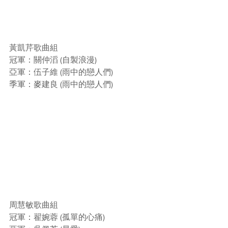
黃凱芹歌曲組
冠軍：關仲滔 (自製浪漫)
亞軍：伍子維 (雨中的戀人們)
季軍：麥建良 (雨中的戀人們)
周慧敏歌曲組
冠軍：翟婉蓉 (孤單的心痛)